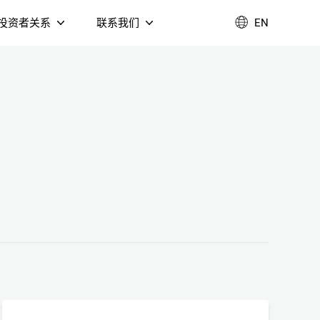
投资者关系
联系我们
EN
企业管治
联系我们
业绩报告
加入我们
环境、社会及治理
T DVB-C 融
公告通函
视盒
Fi 6 AX3000 双频无线
4K Google TV 音箱
由器（NM3098B）
联系我们