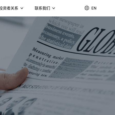
投资者关系
联系我们
EN
企业管治
联系我们
业绩报告
加入我们
环境、社会及治理
T DVB-C 融
公告通函
视盒
Fi 6 AX3000 双频无线
4K Google TV 音箱
由器（NM3098B）
联系我们