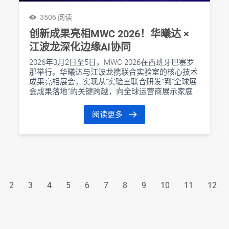
3506 阅读
创新成果亮相MWC 2026！华曦达 ×
江波龙深化边缘AI协同
2026年3月2日至5日，MWC 2026在西班牙巴塞罗
那举行。华曦达与江波龙携联合实验室的核心技术
成果亮相展会，实现从“实验室联合研发”到“全球展
会成果落地”的关键跨越，向全球运营商展示家庭
边缘AI的产品形态和应用前景：AI Home的智能中
心正从云端逐步下沉至家庭边缘。
阅读更多
2
3
4
5
6
7
8
9
10
11
12