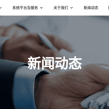
系统平台及服务
关于我们
新闻动态
XMediaTV视频流媒体平台
公司介绍
XHome家庭设备管控平台
可持续发展
Cedar家庭AI智能体
企业文化
双频千兆
Wi-Fi 6 AX6000 双频
DV8955-C OT
新闻动态
运营商 Launcher
公司荣誉
端
S905X5 4K 电视盒
DOCSIS 3.1 线缆调制解调
S905X5M 4K AV1 电视棒
DOCSIS 3.1 线缆调制解调
合电
Wi-
）
器（NE6099）
器（NEE011）
路