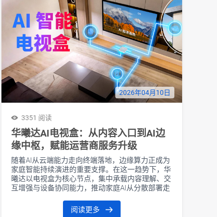
2026年04月10日
3351 阅读
华曦达AI电视盒：从内容入口到AI边
缘中枢，赋能运营商服务升级
随着AI从云端能力走向终端落地，边缘算力正成为
家庭智能持续演进的重要支撑。在这一趋势下，华
曦达以电视盒为核心节点，集中承载内容理解、交
互增强与设备协同能力，推动家庭AI从分散部署走
向统一运行，使电视盒从传统单一的“内容入口”升
级为家庭边缘AI中枢，也为运营商拓展家庭服务入
阅读更多
口提供了新的支点。