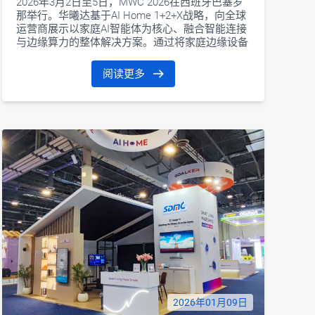
2026年3月2日至5日，MWC 2026在西班牙巴塞罗
那举行。华曦达基于AI Home 1+2+X战略，向全球
运营商展示以家庭AI智能体为核心、融合智能连接
与边缘算力的整体解决方案。通过将家庭边缘设备
升级为AI Home中枢，家庭AI智能中心正从云端下
沉至家庭边缘，助力运营商从传统网络连接服务升
阅读更多
级为智能家庭服务，拓展增值业务，实现可持续增
长。
2026年01月09日