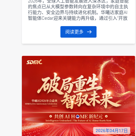
2026年，全球人工智能发展进入深水区，家庭智能
的焦点已从大模型参数转向在复杂环境中的自主执
行能力、安全边界与持续进化机制。华曦达家庭AI
智能体Cedar迎来关键能力再升级，通过引入“开放
技能树”，推动能力体系持续扩展与动态进化，使
系统能够更主动地理解用户需求并自主规划与执行
阅读更多
复杂任务，为家庭提供无感、连续的智能体验，同
时提升运营商服务效率。
2026年04月17日