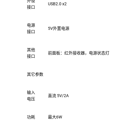
外设
USB2.0 x2
接口
电源
5V外置电源
接口
其他
前面板：红外接收器，电源状态灯
接口
其它参数
输入
直流 5V/2A
电压
功耗
最大6W