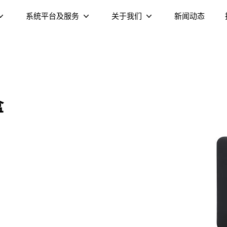
系统平台及服务
关于我们
新闻动态
XMediaTV视频流媒体平台
公司介绍
XHome家庭设备管控平台
可持续发展
盒
Cedar家庭AI智能体
企业文化
双频千兆
Wi-Fi 6 AX6000 双频
DV8955-C OT
运营商 Launcher
公司荣誉
端
S905X5 4K 电视盒
DOCSIS 3.1 线缆调制解调
S905X5M 4K AV1 电视棒
DOCSIS 3.1 线缆调制解调
合电
Wi-
）
器（NE6099）
器（NEE011）
路