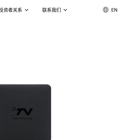
投资者关系
联系我们
EN
企业管治
联系我们
业绩报告
加入我们
环境、社会及治理
T DVB-C 融
公告通函
视盒
Fi 6 AX3000 双频无线
4K Google TV 音箱
由器（NM3098B）
联系我们