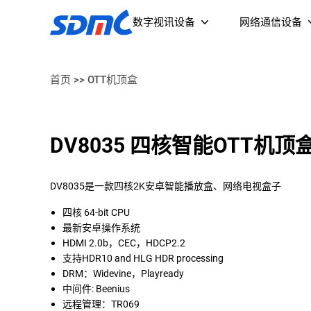
数字视讯设备
网络通信设备
首页
>>
OTT机顶盒
流媒体终端及投影仪
DV8035 四核智能OTT机顶
智能摄像头
Wi-Fi 6 AX3000 
无源光网络终
DV8035是一款四核2K安卓智能播放盒、网络电视盒子
（NPE3039GB
四核 64-bit CPU
最新安卓操作系统
HDMI 2.0b，CEC，HDCP2.2
支持HDR10 and HLG HDR processing
DRM：Widevine，Playready
中间件: Beenius
远程管理：TR069