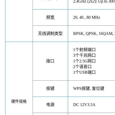
2.4GHz (2x2): Up to 30
频宽
20, 40 , 80 MHz
无线调制类型
BPSK, QPSK, 16QAM,
1
个射频
端口
3
个千兆网
口
接口
1
个
2.5G网
口
2
个语音
口
1
个
USB
端口
按键
WPS
按键
,
复位键
硬件规格
电源
DC 12V
3
.5A