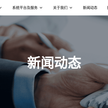
系统平台及服务
关于我们
新闻动态
XMediaTV视频流媒体平台
公司介绍
XHome家庭设备管控平台
可持续发展
Cedar家庭AI智能体
企业文化
双频千兆
Wi-Fi 6 AX6000 双频
DV8955-C OT
新闻动态
运营商 Launcher
公司荣誉
端
S905X5 4K 电视盒
DOCSIS 3.1 线缆调制解调
S905X5M 4K AV1 电视棒
DOCSIS 3.1 线缆调制解调
合电
Wi-
）
器（NE6099）
器（NEE011）
路