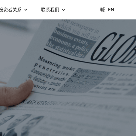
投资者关系
联系我们
EN
企业管治
联系我们
业绩报告
加入我们
环境、社会及治理
T DVB-C 融
公告通函
视盒
Fi 6 AX3000 双频无线
4K Google TV 音箱
由器（NM3098B）
联系我们