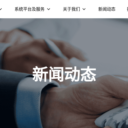
系统平台及服务
关于我们
新闻动态
XMediaTV视频流媒体平台
公司介绍
XHome家庭设备管控平台
可持续发展
Cedar家庭AI智能体
企业文化
双频千兆
Wi-Fi 6 AX6000 双频
DV8955-C OT
新闻动态
运营商 Launcher
公司荣誉
端
S905X5 4K 电视盒
DOCSIS 3.1 线缆调制解调
S905X5M 4K AV1 电视棒
DOCSIS 3.1 线缆调制解调
合电
Wi-
）
器（NE6099）
器（NEE011）
路