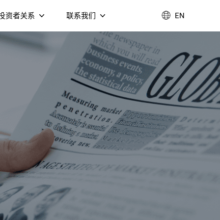
投资者关系
联系我们
EN
企业管治
联系我们
业绩报告
加入我们
环境、社会及治理
T DVB-C 融
公告通函
视盒
Fi 6 AX3000 双频无线
4K Google TV 音箱
由器（NM3098B）
联系我们